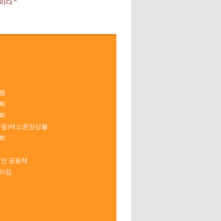
이다 ”
원
회
회
울림)색소폰앙상블
회
육인 공동체
이집