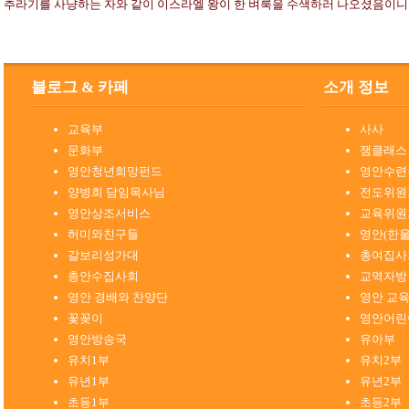
추라기를 사냥하는 자와 같이 이스라엘 왕이 한 벼룩을 수색하러 나오셨음이니
블로그 & 카페
소개 정보
교육부
사사
문화부
잼클래스
영안청년희망펀드
영안수련
양병희 담임목사님
전도위원
영안상조서비스
교육위원
허미와친구들
영안(한
갈보리성가대
총여집사
총안수집사회
교역자방
영안 경배와 찬양단
영안 교
꽃꽂이
영안어린
영안방송국
유아부
유치1부
유치2부
유년1부
유년2부
초등1부
초등2부