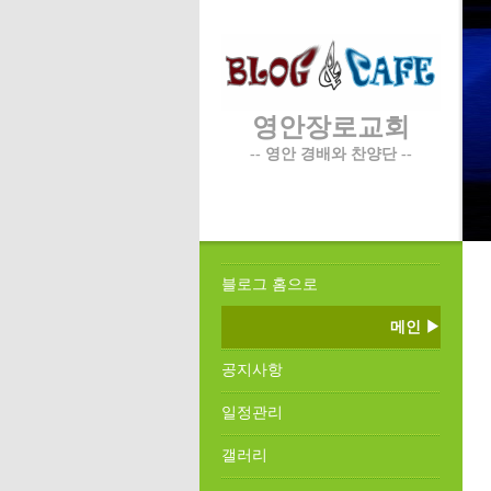
영안장로교회
-- 영안 경배와 찬양단 --
블로그 홈으로
메인 ▶
공지사항
일정관리
갤러리