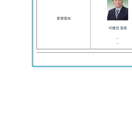
운영정보
이병건 장로
---
---