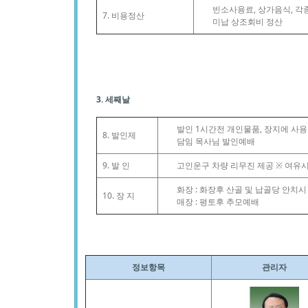
빈소사용료, 상가음식, 각
7. 비용정산
미납 상조회비 정산
3. 세째날
발인 1시간전 개인물품, 장지에 사
8. 발인제
담임 목사님 발인예배
9. 발 인
고인운구 차량 리무진 제공 ※ 여유시
화장 : 화장후 산골 및 납골당 안치
10. 장 지
매장 : 평토후 추모예배
정보항목
관리자