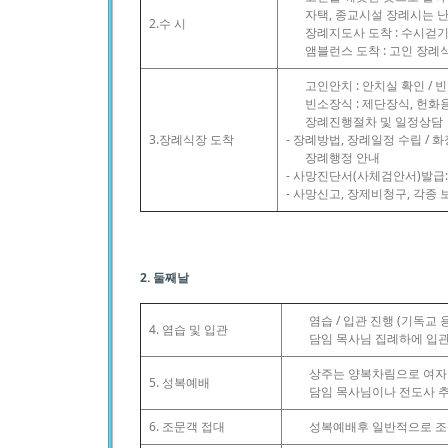
자택, 종교시설 장례시는 
2.수 시
장례지도사 도착 : 수시걷
앰블런스 도착 : 고인 장
고인안치 : 안치실 확인 / 
빈소장식 : 제단장식, 헌화
장례진행절차 및 일정상담
3.장례식장 도착
- 장례방법, 장례일정 수립 / 
장례행정 안내
- 사망진단서(사체검안서)발급:
- 사망신고, 장제비청구, 각종 
2. 둘째날
염습 / 입관 진행 (기독교 
4. 염습 및 입관
담임 목사님 집례하에 입
상주는 양복차림으로 여자
5. 성복예배
담임 목사님이나 전도사 
6. 조문객 접대
성복예배후 일반적으로 조