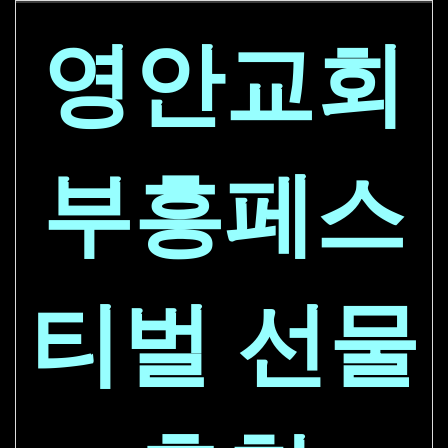
영안교회
부흥페스
티벌 선물