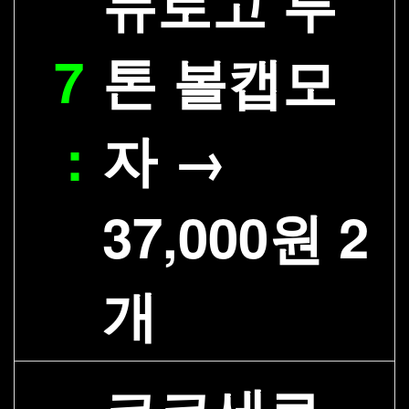
뉴로고 투
7
톤 볼캡모
:
자 →
37,000원 2
개